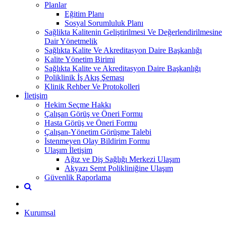
Planlar
Eğitim Planı
Sosyal Sorumluluk Planı
Sağlikta Kalitenin Geliştirilmesi Ve Değerlendirilmesine
Dair Yönetmelik
Sağlıkta Kalite Ve Akreditasyon Daire Başkanlığı​
Kalite Yönetim Birimi
Sağlıkta Kalite ve Akreditasyon Daire Başkanlığı
Poliklinik İş Akış Şeması
Klinik Rehber Ve Protokolleri
İletişim
Hekim Seçme Hakkı
Çalışan Görüş ve Öneri Formu
Hasta Görüş ve Öneri Formu
Çalışan-Yönetim Görüşme Talebi
İstenmeyen Olay Bildirim Formu
Ulaşım İletişim
Ağız ve Diş Sağlığı Merkezi Ulaşım
Akyazı Semt Polikliniğine Ulaşım
Güvenlik Raporlama
Kurumsal