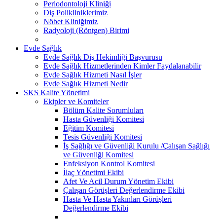
Periodontoloji Kliniği
Diş Polikliniklerimiz
Nöbet Kliniğimiz
Radyoloji (Röntgen) Birimi
Evde Sağlık
Evde Sağlık Diş Hekimliği Başvurusu
Evde Sağlık Hizmetlerinden Kimler Faydalanabilir
Evde Sağlık Hizmeti Nasıl İşler
Evde Sağlık Hizmeti Nedir
SKS Kalite Yönetimi
Ekipler ve Komiteler
Bölüm Kalite Sorumluları
Hasta Güvenliği Komitesi
Eğitim Komitesi
Tesis Güvenliği Komitesi
İş Sağlığı ve Güvenliği Kurulu /Çalışan Sağlığı
ve Güvenliği Komitesi
Enfeksiyon Kontrol Komitesi
İlaç Yönetimi Ekibi
Afet Ve Acil Durum Yönetim Ekibi
Çalışan Görüşleri Değerlendirme Ekibi
Hasta Ve Hasta Yakınları Görüşleri
Değerlendirme Ekibi