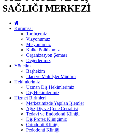
SAĞLIĞI MERKEZİ
Kurumsal
Tarihçemiz
Vizyonumuz
Misyonumuz
Kalite Politikamız
Organizasyon Şeması
Değerlerimiz
Yönetim
Başhekim
İdari ve Mali İşler Müdürü
Hekimlerimiz
Uzman Diş Hekimlerimiz
Diş Hekimlerimiz
Hizmet Birimleri
Merkezimizde Yapılan İşlemler
Ağız,Diş ve Çene Cerrahisi
Tedavi ve Endodonti Kliniği
Diş Protez Kliniğimiz
Ortodonti Kliniği
Pedodonti Kliniği