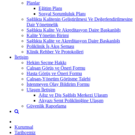
Planlar
Eğitim Planı
Sosyal Sorumluluk Planı
Sağlikta Kalitenin Geliştirilmesi Ve Değerlendirilmesine
Dair Yönetmelik
Sağlıkta Kalite Ve Akreditasyon Daire Başkanlığı​
Kalite Yönetim Birimi
Sağlıkta Kalite ve Akreditasyon Daire Başkanlığı
Poliklinik İş Akış Şeması
Klinik Rehber Ve Protokolleri
İletişim
Hekim Seçme Hakkı
Çalışan Görüş ve Öneri Formu
Hasta Görüş ve Öneri Formu
Çalışan-Yönetim Görüşme Talebi
İstenmeyen Olay Bildirim Formu
Ulaşım İletişim
Ağız ve Diş Sağlığı Merkezi Ulaşım
Akyazı Semt Polikliniğine Ulaşım
Güvenlik Raporlama
Kurumsal
Tarihçemiz