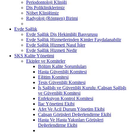
Periodontoloji Kliniği
Diş Polikliniklerimiz
Nöbet Kliniğimiz
Radyoloji (Röntgen) Birimi
Evde Sağlık
Evde Sağlık Diş Hekimliği Başvurusu
Evde Sağlık Hizmetlerinden Kimler Faydalanabilir
Evde Sağlık Hizmeti Nasıl İşler
Evde Sağlık Hizmeti Nedir
SKS Kalite Yönetimi
Ekipler ve Komiteler
Bölüm Kalite Sorumluları
Hasta Güvenliği Komitesi
Eğitim Komitesi
Tesis Güvenliği Komitesi
İş Sağlığı ve Güvenliği Kurulu /Çalışan Sağlığı
ve Güvenliği Komitesi
Enfeksiyon Kontrol Komitesi
İlaç Yönetimi Ekibi
Afet Ve Acil Durum Yönetim Ekibi
Çalışan Görüşleri Değerlendirme Ekibi
Hasta Ve Hasta Yakınları Görüşleri
Değerlendirme Ekibi