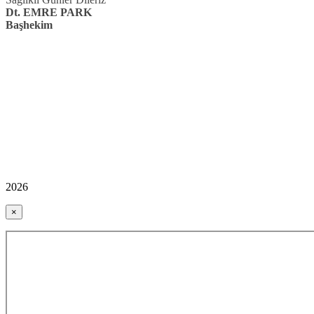
Dt. EMRE PARK
Başhekim
2026
×