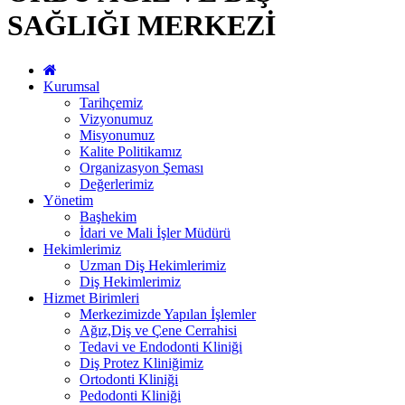
SAĞLIĞI MERKEZİ
Kurumsal
Tarihçemiz
Vizyonumuz
Misyonumuz
Kalite Politikamız
Organizasyon Şeması
Değerlerimiz
Yönetim
Başhekim
İdari ve Mali İşler Müdürü
Hekimlerimiz
Uzman Diş Hekimlerimiz
Diş Hekimlerimiz
Hizmet Birimleri
Merkezimizde Yapılan İşlemler
Ağız,Diş ve Çene Cerrahisi
Tedavi ve Endodonti Kliniği
Diş Protez Kliniğimiz
Ortodonti Kliniği
Pedodonti Kliniği