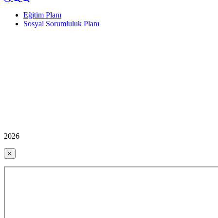
Eğitim Planı
Sosyal Sorumluluk Planı
2026
×