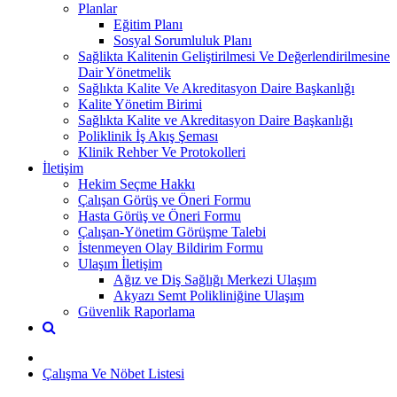
Planlar
Eğitim Planı
Sosyal Sorumluluk Planı
Sağlikta Kalitenin Geliştirilmesi Ve Değerlendirilmesine
Dair Yönetmelik
Sağlıkta Kalite Ve Akreditasyon Daire Başkanlığı​
Kalite Yönetim Birimi
Sağlıkta Kalite ve Akreditasyon Daire Başkanlığı
Poliklinik İş Akış Şeması
Klinik Rehber Ve Protokolleri
İletişim
Hekim Seçme Hakkı
Çalışan Görüş ve Öneri Formu
Hasta Görüş ve Öneri Formu
Çalışan-Yönetim Görüşme Talebi
İstenmeyen Olay Bildirim Formu
Ulaşım İletişim
Ağız ve Diş Sağlığı Merkezi Ulaşım
Akyazı Semt Polikliniğine Ulaşım
Güvenlik Raporlama
Çalışma Ve Nöbet Listesi