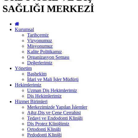
SAĞLIĞI MERKEZİ
Kurumsal
Tarihçemiz
Vizyonumuz
Misyonumuz
Kalite Politikamız
Organizasyon Şeması
Değerlerimiz
Yönetim
Başhekim
İdari ve Mali İşler Müdürü
Hekimlerimiz
Uzman Diş Hekimlerimiz
Diş Hekimlerimiz
Hizmet Birimleri
Merkezimizde Yapılan İşlemler
Ağız,Diş ve Çene Cerrahisi
Tedavi ve Endodonti Kliniği
Diş Protez Kliniğimiz
Ortodonti Kliniği
Pedodonti Kliniği